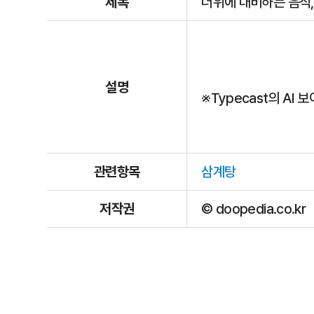
제목
더위에 대비하는 음식,
설명
※Typecast의 AI
관련항목
삼계탕
저작권
© doopedia.co.kr