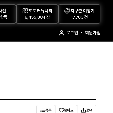
사전
포토 커뮤니티
지구촌 여행기
 항목
8,455,884 장
17,703 건
로그인
회원가입
목록
좋아요
공유