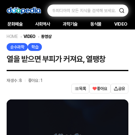
문화예술
사회역사
과학기술
동식물
VIDEO
HOME
VIDEO
동영상
순수과학
학습
열을 받으면 부피가 커져요, 열팽창
재생수 :
8
좋아요 : 1
목록
좋아요
공유