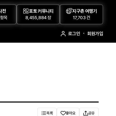
사전
포토 커뮤니티
지구촌 여행기
 항목
8,455,884 장
17,703 건
로그인
회원가입
목록
좋아요
공유