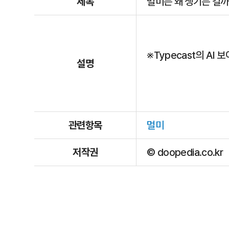
제목
멀미는 왜 생기는 걸까
※Typecast의 AI
설명
관련항목
멀미
저작권
© doopedia.co.kr