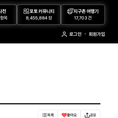
사전
포토 커뮤니티
지구촌 여행기
 항목
8,455,884 장
17,703 건
로그인
회원가입
목록
좋아요
공유