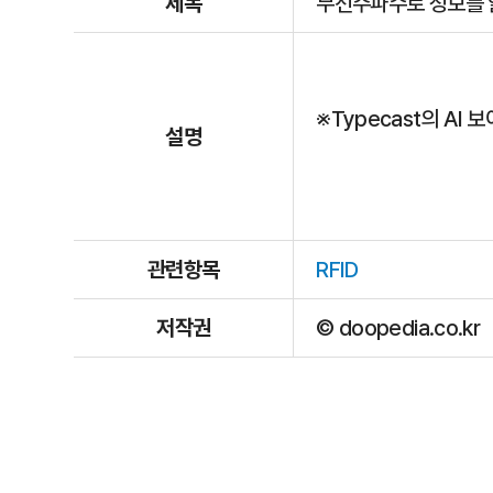
제목
무선주파수로 정보를 읽
※Typecast의 AI
설명
관련항목
RFID
저작권
© doopedia.co.kr