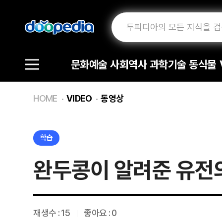
문화예술
사회역사
과학기술
동식물
HOME
VIDEO
동영상
학습
완두콩이 알려준 유전의
재생수 :
15
좋아요 : 0