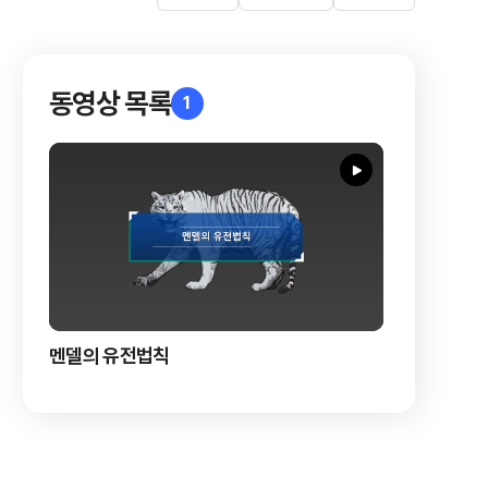
동영상 목록
1
멘델의 유전법칙