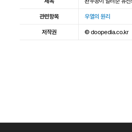
제목
완두콩이 알려준 유전의
관련항목
우열의 원리
저작권
© doopedia.co.kr