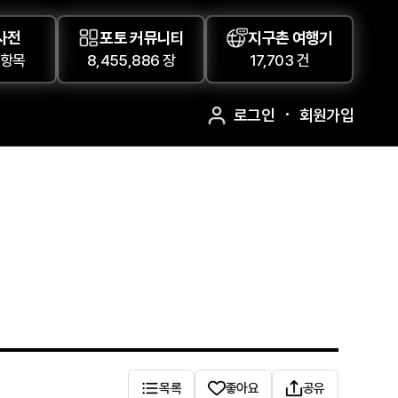
사전
포토 커뮤니티
지구촌 여행기
 항목
8,455,886 장
17,703 건
로그인
회원가입
목록
좋아요
공유