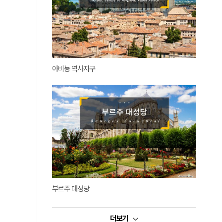
아비뇽 역사지구
부르주 대성당
더보기