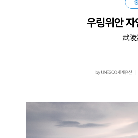
중
우링위안 자
武陵
by UNESCO세계유산