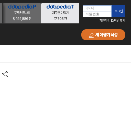
로그인
포토커뮤니티
지구촌 여행기
8,455,886 장
17,703 건
회원가입
ID/비번 찾기
새 여행기 작성