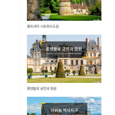
퐁트네의 시토회수도원
퐁텐블로 궁전과 정원