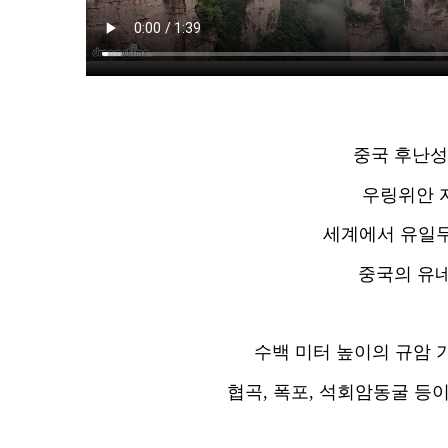
중국 후난성
우링위안 
세계에서 유일무
중국의 유네
수백 미터 높이의 규암 기
협곡, 폭포, 석회암동굴 등