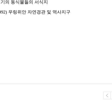
위기의 동식물들의 서식지
92) 우링위안 자연경관 및 역사지구