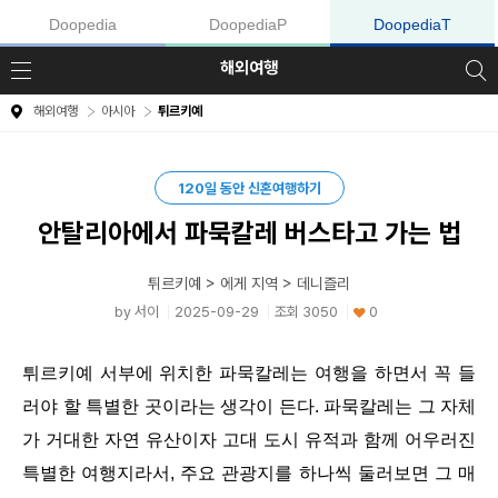
컨텐츠 바로가기
Doopedia
DoopediaP
DoopediaT
해외여행
검색
메뉴
해외여행
아시아
튀르키예
120일 동안 신혼여행하기
안탈리아에서 파묵칼레 버스타고 가는 법
튀르키예 > 에게 지역 > 데니즐리
by 서이
2025-09-29
조회 3050
0
튀르키예 서부에 위치한 파묵칼레는 여행을 하면서 꼭 들
러야 할 특별한 곳이라는 생각이 든다. 파묵칼레는 그 자체
가 거대한 자연 유산이자 고대 도시 유적과 함께 어우러진
특별한 여행지라서, 주요 관광지를 하나씩 둘러보면 그 매