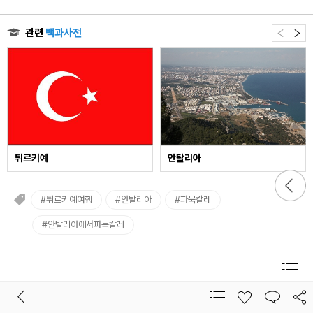
관련
백과사전
튀르키예
안탈리아
back
#튀르키예여행
#안탈리아
#파묵칼레
#안탈리아에서파묵칼레
좋아요 해제 상태
목록
이전 화면
공유
댓글
목록
좋아요 해제 상태