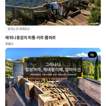
유네스코 세계유산
레위니옹섬의 피통·카르·름파르
프랑스
by