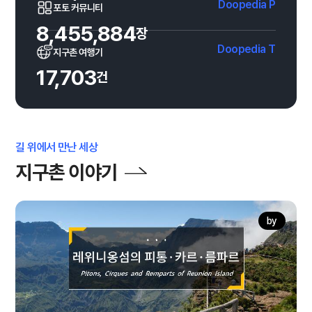
Doopedia P
포토 커뮤니티
8,455,884
장
Doopedia T
지구촌 여행기
17,703
건
길 위에서 만난 세상
지구촌 이야기
by