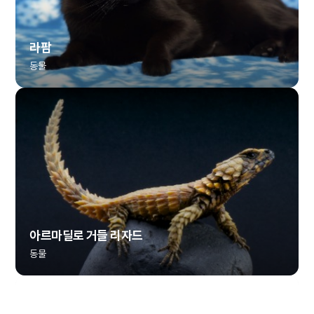
라팜
동물
아르마딜로 거들 리자드
동물