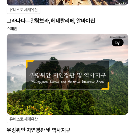
유네스코 세계유산
그라나다―알람브라, 헤네랄리페, 알바이신
스페인
by
유네스코 세계유산
우링위안 자연경관 및 역사지구