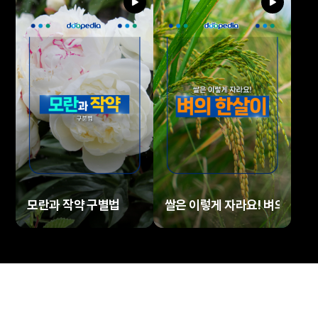
모란과 작약 구별법
쌀은 이렇게 자라요! 벼의 한살